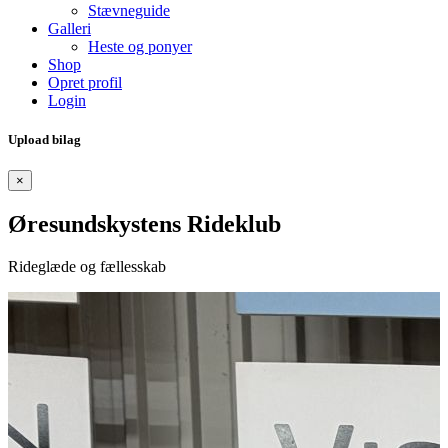
Stævneguide
Galleri
Heste og ponyer
Shop
Opret profil
Login
Upload bilag
×
Øresundskystens Rideklub
Rideglæde og fællesskab