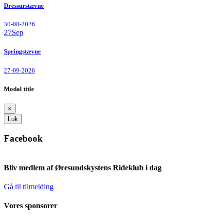
Dressurstævne
30-08-2026
27
Sep
Springstævne
27-09-2026
Modal title
×
Luk
Facebook
Bliv medlem af Øresundskystens Rideklub i dag
Gå til tilmelding
Vores sponsorer