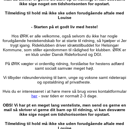
ikke sige noget om tidshorisonten for opstart.
Tilmelding til hold må ikke ske uden forudgående aftale med
Louise
- Starten på et godt liv med heste!
Hos ØRK er alle velkomne, også selvom du ikke har nogle
forudgående hestekendskab for at starte til ridning, så hjælper vi Jer
trygt igang. Rideklubben driver idrætstilbuddet for Helsingør
Kommune, som stiller ejendommen til rådighed for klubben. ØRK er
en klub under Dansk Rideforbund og DGI.
På ØRK vægter vi ordentlig ridning, forståelse for hestens adfærd
samt socialt samvær meget højt.
Vi tilbyder rideundervisning til børn, unge og voksne samt rideterapi
og opstaldning af privatheste.
Hvis du er interesseret i at høre mere så brug vores kontaktformular
her
- svar tiden er normalt 2-3 dage.
OBS! Vi har pt en meget lang venteliste, men send os gerne en
mail så skriver vi gerne dit barn op til ridning, vi kan desværre
ikke sige noget om tidshorisonten for opstart.
Tilmelding til hold må ikke ske uden forudgående aftale med
Louise