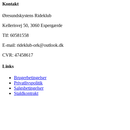
Kontakt
Øresundskystens Rideklub
Kellerisvej 50, 3060 Espergærde
Tlf: 60581558
E-mail: rideklub-ork@outlook.dk
CVR: 47458617
Links
Brugerbetingelser
Privatlivspolitik
Salgsbetingelser
Staldkontrakt