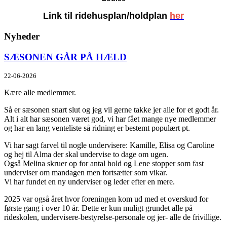
Link til ridehusplan/holdplan
her
Nyheder
SÆSONEN GÅR PÅ HÆLD
22-06-2026
Kære alle medlemmer.
Så er sæsonen snart slut og jeg vil gerne takke jer alle for et godt år.
Alt i alt har sæsonen været god, vi har fået mange nye medlemmer
og har en lang venteliste så ridning er bestemt populært pt.
Vi har sagt farvel til nogle undervisere: Kamille, Elisa og Caroline
og hej til Alma der skal undervise to dage om ugen.
Også Melina skruer op for antal hold og Lene stopper som fast
underviser om mandagen men fortsætter som vikar.
Vi har fundet en ny underviser og leder efter en mere.
2025 var også året hvor foreningen kom ud med et overskud for
første gang i over 10 år. Dette er kun muligt grundet alle på
rideskolen, undervisere-bestyrelse-personale og jer- alle de frivillige.