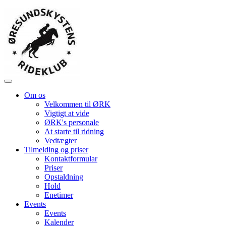
Om os
Velkommen til ØRK
Vigtigt at vide
ØRK's personale
At starte til ridning
Vedtægter
Tilmelding og priser
Kontaktformular
Priser
Opstaldning
Hold
Enetimer
Events
Events
Kalender