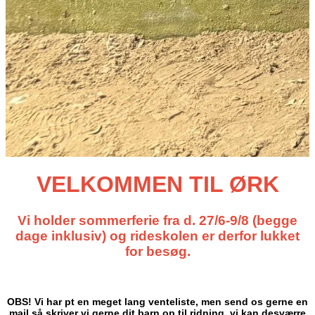
VELKOMMEN TIL ØRK
Vi holder sommerferie fra d. 27/6-9/8 (begge
dage inklusiv) og rideskolen er derfor lukket
for besøg.
OBS! Vi har pt en meget lang venteliste, men send os gerne en
mail så skriver vi gerne dit barn op til ridning, vi kan desværre